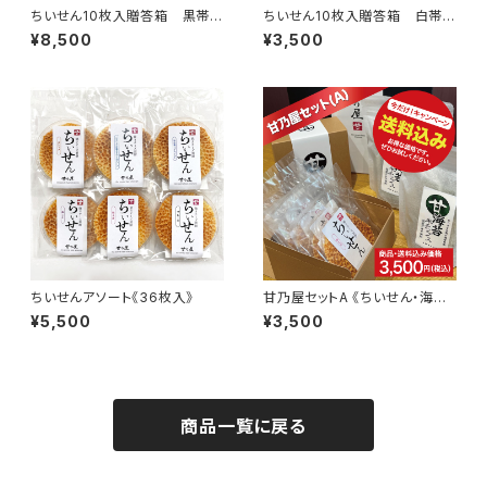
ちいせん10枚入贈答箱 黒帯
ちいせん10枚入贈答箱 白帯
《５箱セット》
《２箱セット》
¥8,500
¥3,500
ちいせんアソート《36枚入》
甘乃屋セットA 《ちいせん・海苔
の米チップス》
¥5,500
¥3,500
商品一覧に戻る