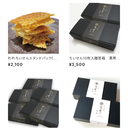
われちいせんスタンドパック《４
ちいせん10枚入贈答箱 黒帯
袋入》
《２箱セット》
¥2,100
¥3,500