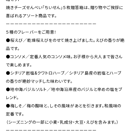
焼きチーズせんべい「ちいせん」５枚贈答箱は、贈り物やご挨拶に
喜ばれるアソート商品です。
ーーーーーーーーーーーーーーーーーーーーー
５種のフレーバーをご用意！
●桜えび／乾燥桜えびをのせて焼き上げました。えびの香りが絶
品です。
●コンソメ／定番人気のコンソメ味。お子様から大人まで皆さん
で楽しめます。
●シチリア岩塩&クワトロハーブ／シチリア島産の岩塩とハーブ
の香りが絶妙マッチした味わいです。
●地中海バジルソルト／地中海沿岸産のバジルと辛めの塩をブ
レンド。
●梅しそ／梅の酸味と、しその風味があとを引きます。和風味の
定番です。
（シーズニングの一部に小麦・乳成分・大豆・えびを含みます。）
ーーーーーーーーーーーーーーーーーーーーー