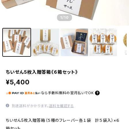
1
/10
ちいせん5枚入贈答箱《６箱セット》
¥5,400
なら
手数料無料の
翌月払いでOK
別途送料がかかります。
送料を確認する
ちいせん5枚入贈答箱（５種のフレーバー各１袋 計５袋入）×６
箱セット