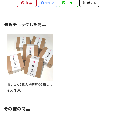
保存
シェア
LINE
ポスト
最近チェックした商品
ちいせん5枚入贈答箱《６箱セッ
ト》
¥5,400
その他の商品