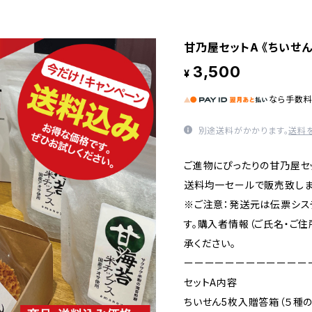
甘乃屋セットA 《ちいせ
3,500
¥
なら
手数
別途送料がかかります。
送料
ご進物にぴったりの甘乃屋セッ
送料均一セールで販売致しま
※ご注意：発送元は伝票シス
す。購入者情報（ご氏名・ご住
承ください。
ーーーーーーーーーーーー
セットA内容
ちいせん5枚入贈答箱（５種