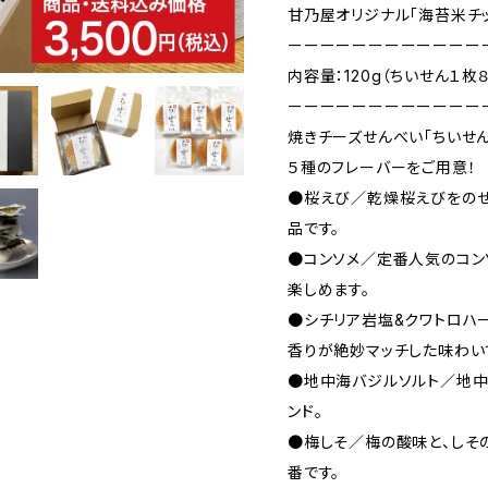
甘乃屋オリジナル「海苔米チッ
ーーーーーーーーーーーー
内容量：120g（ちいせん１枚
ーーーーーーーーーーーー
焼きチーズせんべい「ちいせ
５種のフレーバーをご用意！
●桜えび／乾燥桜えびをのせ
品です。
●コンソメ／定番人気のコン
楽しめます。
●シチリア岩塩&クワトロハ
香りが絶妙マッチした味わい
●地中海バジルソルト／地中
ンド。
●梅しそ／梅の酸味と、しそ
番です。