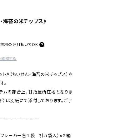
ん・海苔の米チップス》
料無料の
翌月払いでOK
を確認する
トA（ちいせん・海苔の米チップス）を
す。
テムの都合上、甘乃屋所在地となりま
所）は別紙にて添付しております。ご了
ーーーーーーーーー
のフレーバー各１袋 計５袋入）×２箱