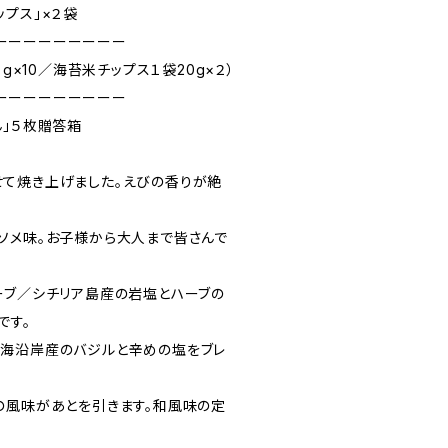
プス」×２袋
ーーーーーーーーー
８g×10／海苔米チップス１袋20g×２）
ーーーーーーーーー
ん」５枚贈答箱
て焼き上げました。えびの香りが絶
ソメ味。お子様から大人まで皆さんで
ーブ／シチリア島産の岩塩とハーブの
です。
海沿岸産のバジルと辛めの塩をブレ
の風味があとを引きます。和風味の定