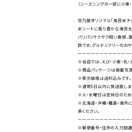
（シーズニングの一部に小麦・
甘乃屋オリジナル「海苔米チ
米シートに香り豊かな海苔を
パリパリサクサク軽い食感、
群です。グルテンフリーのお
ーーーーーーーーーーーー
※当店では、えび・小麦・乳・
※商品パッケージは掲載写真
※表示価格は送料込みです。
※通常5日以内に発送致しま
※火・水曜日は定休日のため
※北海道・沖縄・離島・海外
承ください。
ーーーーーーーーーーーー
※郵便番号・住所の入力間違