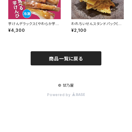
芋けんデラックス《やわらか芋け
われちいせんスタンドパック《４
んぴ ６パック入》
袋入》
¥4,300
¥2,100
商品一覧に戻る
© 甘乃屋
Powered by