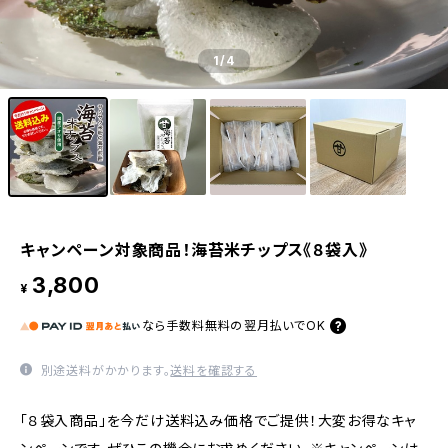
1
/4
キャンペーン対象商品！海苔米チップス《８袋入》
3,800
¥
なら
手数料無料の
翌月払いでOK
別途送料がかかります。
送料を確認する
「８袋入商品」を今だけ送料込み価格でご提供！大変お得なキャ